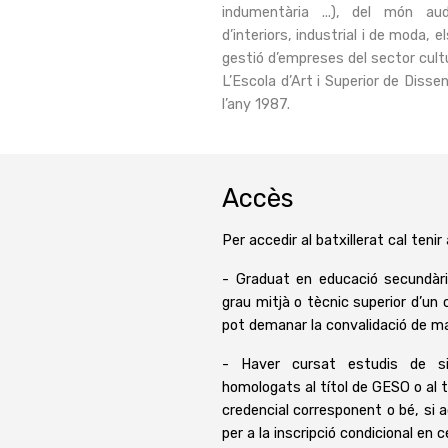
indumentària ...), del món audi
d’interiors, industrial i de moda, e
gestió d’empreses del sector cultura
L’Escola d’Art i Superior de Disse
l’any 1987.
Accès
Per accedir al batxillerat cal tenir
- Graduat en educació secundària
grau mitjà o tècnic superior d’un
pot demanar la convalidació de mat
- Haver cursat estudis de s
homologats al títol de GESO o al t
credencial corresponent o bé, si 
per a la inscripció condicional en 