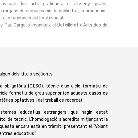
ovisual, les arts gràfiques, el disseny: gràfic,
ls mitjans de comunicació, la publicitat, la producció i
l o l’animació cultural i social.
ny Pau Gargallo imparteix el Batxillerat d’Arts des de
 algun dels títols següents:
 obligatòria (GESO), tècnic d’un cicle formatiu de
 cicle formatiu de grau superior (en aquests casos es
èries optatives i del treball de recerca)
istemes educatius estrangers que hagin estat
ítol de tècnic. L'homologació s'acredita mitjançant la
aquesta encara està en tràmit, presentant el "Volant
centres educatius".