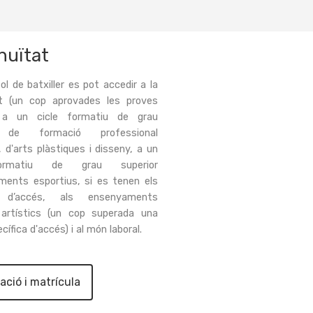
nuïtat
ol de batxiller es pot accedir a la
at (un cop aprovades les proves
,
a un cicle formatiu de grau
r de formació professional
, d'arts plàstiques i disseny, a un
ormatiu de grau superior
ments esportius, si es tenen els
s d’accés, als ensenyaments
 artístics (un cop superada
una
cífica d'accés) i al món laboral.
ació i matrícula