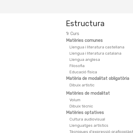
Estructura
1r Curs
Matèries comunes
Llengua i literatura castellana
Llengua i literatura catalana
Llengua anglesa
Filosofia
Educació física
Matèria de modalitat obligatòria
Dibuix artístic
Matèries de modalitat
Volum
Dibuix tècnic
Matèries optatives
Cultura audiovisual
Llenguatges artístics
Tècniques d'expressió graficoplàs