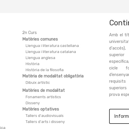
Conti
2n Curs
Amb el tít
Matèries comunes
universit
Llengua i literatura castellana
d'accés)
Llengua i literatura catalana
superio
Llengua anglesa
específica
Història
cicle f
Història de la filosofia
d’ensenya
Matèria de modalitat obligatòria
requisit
Dibuix artístic
superiors
Matèries de modalitat
prova espe
Fonaments artístics
Disseny
Matèries optatives
Tallers d'audiovisuals
Inform
Tallers d'arts i disseny
tica