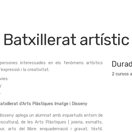
Batxillerat artístic
Durad
 persones interessades en els fenòmens artístics
’expressió i la creativitat.
2 cursos 
vies:
y
.
Batxillerat d'Arts Plàstiques Imatge i Disseny
i disseny aplega un alumnat amb inquietuds entorn de
 escultura), de les Arts Plàstiques ( joieria, esmalts,
r, arts del llibre: enquadernació i gravat, tèxtil,