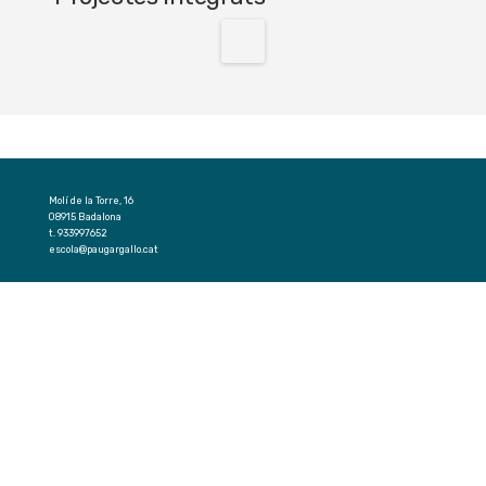
Molí de la Torre, 16
08915 Badalona
t. 933997652
escola@paugargallo.cat