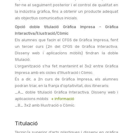
fer-ne el seguiment posterior i el control de qualitat en
la indústria gràfica, fins a obtenir un producte adequat
als objectius comunicatius inicials.
Opció doble titulació Gràfica Impresa - Gràfica
Interactiva/Il.lustració/Còmic
Els alumnes que facin el CFGS de Gràfica Impresa, fent
un tercer curs (2n del CFGS de Gràfica Interactiva.
Disseny web i aplicacions mòbils) tindran la doble
titulació.
L'organització s'ha fet mantenint el 3x2 entre Gràfica
Impresa amb els cicles d'Il·lustració i Còmic.
És a dir, a 2n curs de Gràfica Impresa, els alumnes
podran triar, en la franja d'optativitat, dos itineraris:
_A_ doble titulació Gràfica Interactiva. Disseny web i
aplicacions mòbils
+ informació
_B_ 3x2 amb Il·lustració o Còmic.
Titulació
Tècnic/a superior d’arts plàstiques i disseny en gràfica