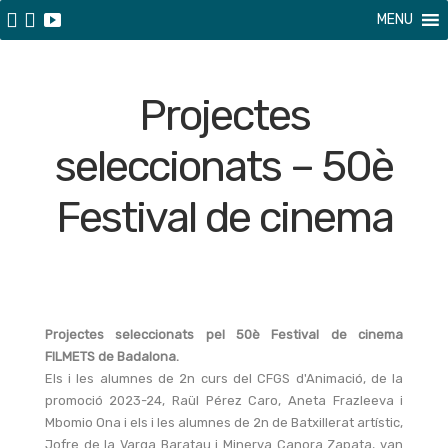
MENU
Projectes
seleccionats – 50è
Festival de cinema
FILMETS de Badalona
Projectes seleccionats pel 50è Festival de cinema
FILMETS de Badalona.
Els i les alumnes de 2n curs del CFGS d'Animació, de la
promoció 2023-24, Raül Pérez Caro, Aneta Frazleeva i
Mbomio Ona i els i les alumnes de 2n de Batxillerat artístic,
Jofre de la Varga Baratau i Minerva Canora Zapata, van