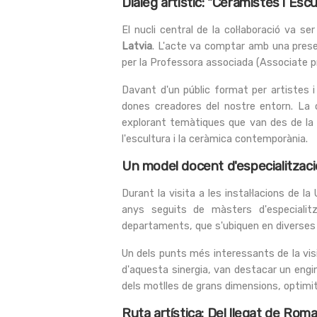
Diàleg artístic: "Ceramistes i E
El nucli central de la col·laboració va ser
Latvia
. L'acte va comptar amb una prese
per la Professora associada (Associate 
Davant d'un públic format per artistes i
dones creadores del nostre entorn. La c
explorant temàtiques que van des de la r
l'escultura i la ceràmica contemporània.
Un model docent d'especialització
Durant la visita a les instal·lacions de 
anys seguits de màsters d'especialit
departaments, que s'ubiquen en diverses 
Un dels punts més interessants de la visi
d'aquesta sinergia, van destacar un engin
dels motlles de grans dimensions, optimi
Ruta artística: Del llegat de Rom