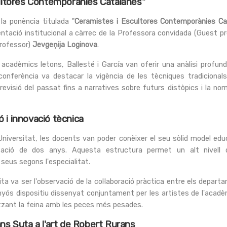
scultores Contemporànies Catalanes"
 la ponència titulada "
Ceramistes i Escultores Contemporànies Ca
ntació institucional a càrrec de la Professora convidada (Guest p
professor)
Jevgeņija Loginova
.
 acadèmics letons, Ballesté i García van oferir una anàlisi profun
onferència va destacar la vigència de les tècniques tradicionals 
evisió del passat fins a narratives sobre futurs distòpics i la nor
 i innovació tècnica
la Universitat, les docents van poder conèixer el seu sòlid model ed
zació de dos anys. Aquesta estructura permet un alt nivell de
seus segons l'especialitat.
ta va ser l'observació de la col·laboració pràctica entre els depart
yós dispositiu dissenyat conjuntament per les artistes de l'acadèm
tzant la feina amb les peces més pesades.
ans Suta a l'art de Robert Rurans