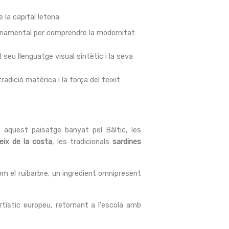
 la capital letona:
fonamental per comprendre la modernitat
l seu llenguatge visual sintètic i la seva
radició matèrica i la força del teixit
n aquest paisatge banyat pel Bàltic, les
eix de la costa
, les tradicionals
sardines
m el ruibarbre, un ingredient omnipresent
ístic europeu, retornant a l'escola amb