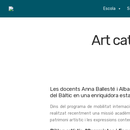
Escola
S
Art ca
Les docents Anna Ballesté i Alba G
del Bàltic en una enriquidora es
Dins del programa de mobilitat internaci
realitzat recentment una missió acadèmi
patrimoni artístic i les expressions conte