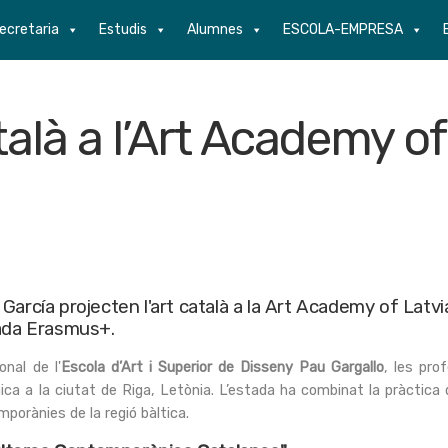
ecretaria
Estudis
Alumnes
ESCOLA-EMPRESA
talà a l’Art Academy of
arcía projecten l'art català a la Art Academy of Latvia
tada Erasmus+.
onal de l'
Escola d’Art i Superior de Disseny Pau Gargallo
, les pr
ca a la ciutat de Riga, Letònia. L’estada ha combinat la pràctic
mporànies de la regió bàltica.