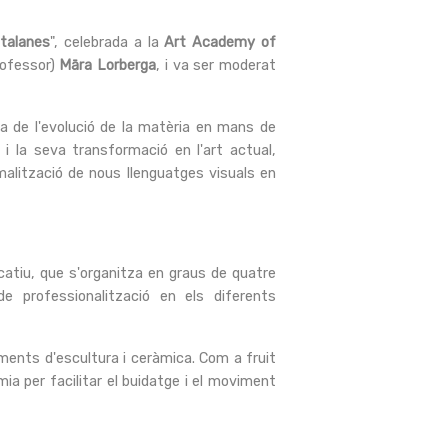
talanes
", celebrada a la
Art Academy of
rofessor)
Māra Lorberga
, i va ser moderat
da de l'evolució de la matèria en mans de
i la seva transformació en l'art actual,
malització de nous llenguatges visuals en
ucatiu, que s'organitza en graus de quatre
 professionalització en els diferents
aments d'escultura i ceràmica. Com a fruit
ia per facilitar el buidatge i el moviment