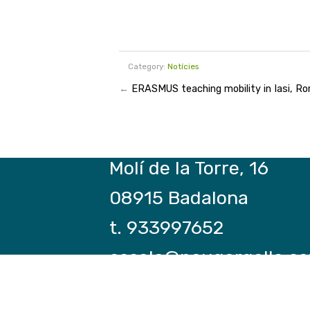
Category:
Notícies
←
ERASMUS teaching mobility in Iasi, R
Molí de la Torre, 16
08915 Badalona
t. 933997652
escola@paugargallo.ca