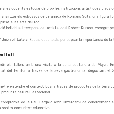
a les docents estudiar de prop les institucions artístiques claus de
r analitzar els esbossos de ceràmica de Romans Suta, una figura 
plicat a les arts del foc.
sició individual i temporal de l’artista local Robert Rurans, conegut pe
' Union of Latvia
: Espais essencials per copsar la importància de la t
xt balti
ndir els tallers amb una visita a la zona costanera de
Majori
. E
itat del territori a través de la seva gastronomia, degustant el
p
tre entendre el context local a través de productes de la terra co
 producte natural i estacional.
compromís de la Pau Gargallo amb l'intercanvi de coneixement art
la nostra comunitat educativa.