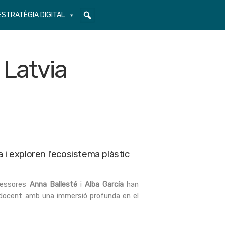
ESTRATÈGIA DIGITAL
 Latvia
 i exploren l'ecosistema plàstic
ofessores
Anna Ballesté
i
Alba García
han
a docent amb una immersió profunda en el