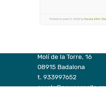
Posted on juliol 3, 2023 by
Escola d'Art i D
Molí de la Torre, 16
08915 Badalona
t. 933997652
escola@paugargallo.ca