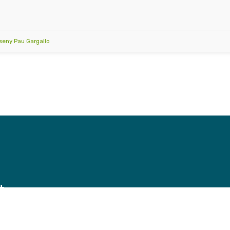
isseny Pau Gargallo
t