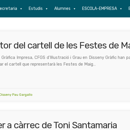
ecretaria
Estudis
Alumnes
ESCOLA-EMPRESA
or del cartell de les Festes de 
Gràfica Impresa, CFGS d’Il·lustració i Grau en Disseny Gràfic han p
ar el cartell que representarà les Festes de Maig…
 Disseny Pau Gargallo
ler a càrrec de Toni Santamaria