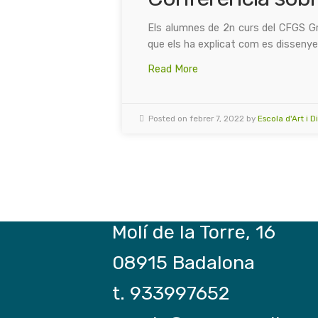
Els alumnes de 2n curs del CFGS Grà
que els ha explicat com es dissenye
Read More
Posted on febrer 7, 2022 by
Escola d'Art i 
Molí de la Torre, 16
08915 Badalona
t. 933997652