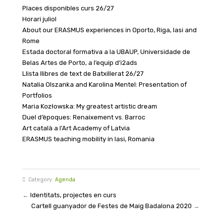
Places disponibles curs 26/27
Horari juliol
About our ERASMUS experiences in Oporto, Riga, Iasi and
Rome
Estada doctoral formativa a la UBAUP, Universidade de
Belas Artes de Porto, a l’equip d’i2ads
Llista llibres de text de Batxillerat 26/27
Natalia Olszanka and Karolina Mentel: Presentation of
Portfolios
Maria Kozłowska: My greatest artistic dream
Duel d’èpoques: Renaixement vs. Barroc
Art català a l’Art Academy of Latvia
ERASMUS teaching mobility in Iasi, Romania
Category:
Agenda
←
Identitats, projectes en curs
Cartell guanyador de Festes de Maig Badalona 2020
→