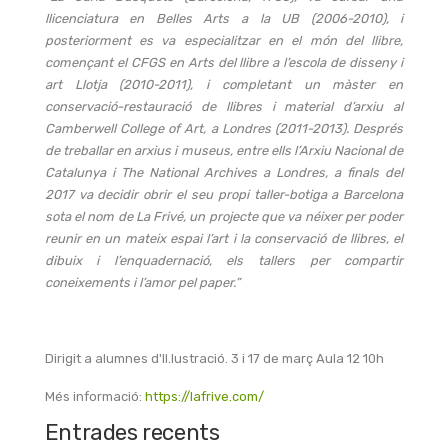
llicenciatura en Belles Arts a la UB (2006-2010), i
posteriorment es va especialitzar en el món del llibre,
començant el CFGS en Arts del llibre a l’escola de disseny i
art Llotja (2010-2011), i completant un màster en
conservació-restauració de llibres i material d’arxiu al
Camberwell College of Art, a Londres (2011-2013). Després
de treballar en arxius i museus, entre ells l’Arxiu Nacional de
Catalunya i The National Archives a Londres, a finals del
2017 va decidir obrir el seu propi taller-botiga a Barcelona
sota el nom de La Frivé, un projecte que va néixer per poder
reunir en un mateix espai l’art i la conservació de llibres, el
dibuix i l’enquadernació, els tallers per compartir
coneixements i l’amor pel paper.”
Dirigit a alumnes d'Il.lustració. 3 i 17 de març Aula 12 10h
Més informació:
https://lafrive.com/
Entrades recents