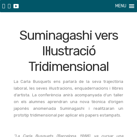
MENU
Suminagashi vers
Il·lustració
Tridimensional
La Carla Busquets ens parlarà de la seva trajectòria
laboral, les seves il·lustracions, enquadernacions i llibres
d’artista. La conferència anirà acompanyada d’un taller
on els alumnes aprendran una nova tècnica d’origen
japonès anomenada Suminagashi i realitzaran un
prototip tridimensional per aplicar els papers estampats.
“La Carla Busquets (Barcelona, 1988), va cursar una