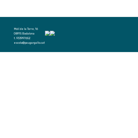
Molí de la Torre, 16
08915 Badalona
t. 933997652
escola@paugargallo.cat