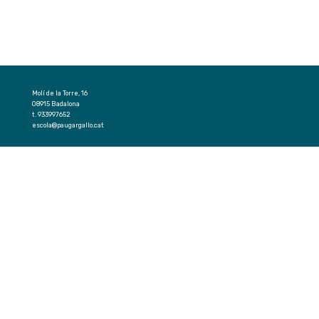
Molí de la Torre, 16
08915 Badalona
t. 933997652
escola@paugargallo.cat