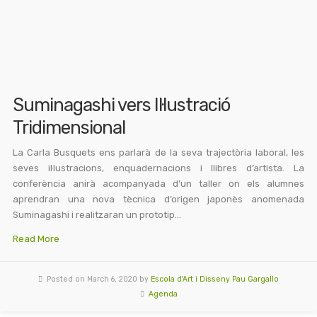
Suminagashi vers Il·lustració
Tridimensional
La Carla Busquets ens parlarà de la seva trajectòria laboral, les
seves il·lustracions, enquadernacions i llibres d’artista. La
conferència anirà acompanyada d’un taller on els alumnes
aprendran una nova tècnica d’origen japonès anomenada
Suminagashi i realitzaran un prototip…
Read More
Posted on March 6, 2020 by
Escola d'Art i Disseny Pau Gargallo
Agenda